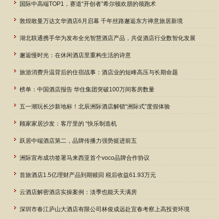
国际中高端TOP1，赛道“开创者”希尔顿欢朋的领跑术
敦煌敢曼万达文华酒店6月启幕 千年丝路邂逅东方禅意旅居新境
湖北联通携手华为发布全光智慧酒店产品，共促酒店行业数智化发展
邂逅慢时光：在休闲酒店里重构生活的诗意
旅游消费升温背后的住宿战事：酒店业的短峰高压与长期命题
榜单：中国酒店报告 华住集团突破100万间客房数量
五一潮玩长沙新地标！北辰洲际酒店解锁“洲际式”度假体验
顾家家居沙发：客厅里的 “快乐制造机
跃居中端酒店第二，品牌传播力强势挺进前五
洲际宣布成功签署马来西亚首个voco品牌合作协议
首旅酒店1.5亿理财产品到期赎回 税后收益61.93万元
云酒店解密酒店实操案例：淡季也能天天满房
深圳市春江庐山大酒店有限公司林俊成远赴宜春考察上高投资环境